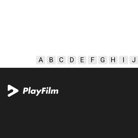
A
B
C
D
E
F
G
H
I
J