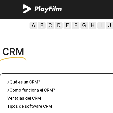
A
B
C
D
E
F
G
H
I
J
CRM
¿Qué es un CRM?
¿Cómo funciona el CRM?
Ventajas del CRM
Tipos de software CRM