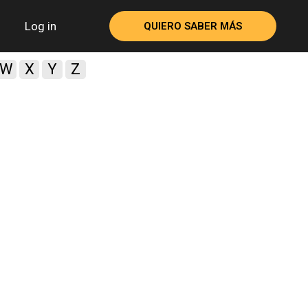
Log in
QUIERO SABER MÁS
W
X
Y
Z