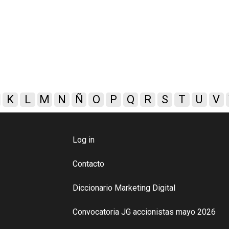
K
L
M
N
Ñ
O
P
Q
R
S
T
U
V
Log in
Contacto
Diccionario Marketing Digital
Convocatoria JG accionistas mayo 2026