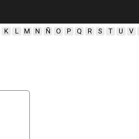
K
L
M
N
Ñ
O
P
Q
R
S
T
U
V